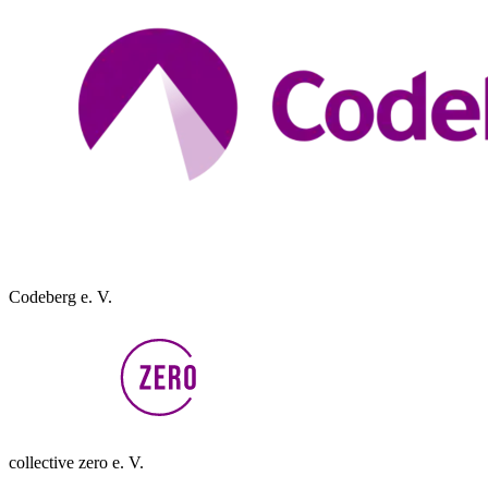
Codeberg e. V.
collective zero e. V.