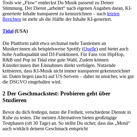
Tools wie „Flow“ entdeckst Du Musik passend zu Deiner
Stimmung. Der Dienst „arbeitet“ nach eigenen Angaben daran, KI-
generierte Inhalte transparent zu kennzeichnen – nach
letzten
Berichten
ist mehr als die Hälfte der Inhalte KI-generiert.
Tidal
(USA)
Die Plattform zahlt etwa sechsmal mehr Tantiemen an
Musiker:innen als beispielsweise Spotify (
Quelle
) und bietet auch
hohe Audioqualität und DJ-Funktionen. Für Fans von HipHop,
R&B und Pop ist Tidal eine gute Wahl. Zudem können
Künstler:innen ihre Einnahmen direkt verfolgen. Nutzende
kritisieren, dass KI-Musik nicht immer transparent gekennzeichnet
ist. Daten liegen (auch) auf US-Servern – daher ist unsicher, wie gut
die DSGVO eingehalten wird.
2
Der Geschmackstest: Probieren geht über
Studieren
Bevor du dich festlegst, nutze die Freiheit, verschiedene Dienste in
Ruhe zu testen. Die meisten Alternativen bieten großzügige
Testphasen (oft 30 Tage) an. So stellst Du sicher, dass das „Menü“
auch wirklich deinem Geschmack entspricht