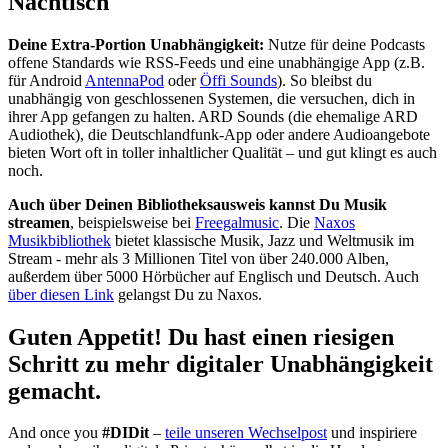
Nachtisch
Deine Extra-Portion Unabhängigkeit:
Nutze für deine Podcasts
offene Standards wie RSS-Feeds und eine unabhängige App (z.B.
für Android
AntennaPod
oder
Öffi Sounds
). So bleibst du
unabhängig von geschlossenen Systemen, die versuchen, dich in
ihrer App gefangen zu halten. ARD Sounds (die ehemalige ARD
Audiothek), die Deutschlandfunk-App oder andere Audioangebote
bieten Wort oft in toller inhaltlicher Qualität – und gut klingt es auch
noch.
Auch über Deinen Bibliotheksausweis kannst Du Musik
streamen
, beispielsweise bei
Freegalmusic
. Die
Naxos
Musikbibliothek
bietet klassische Musik, Jazz und Weltmusik im
Stream - mehr als 3 Millionen Titel von über 240.000 Alben,
außerdem über 5000 Hörbücher auf Englisch und Deutsch. Auch
über diesen Link
gelangst Du zu Naxos.
Guten Appetit!
Du hast einen riesigen
Schritt zu mehr digitaler Unabhängigkeit
gemacht.
And once you
#DIDit
–
teile unseren Wechselpost
und inspiriere