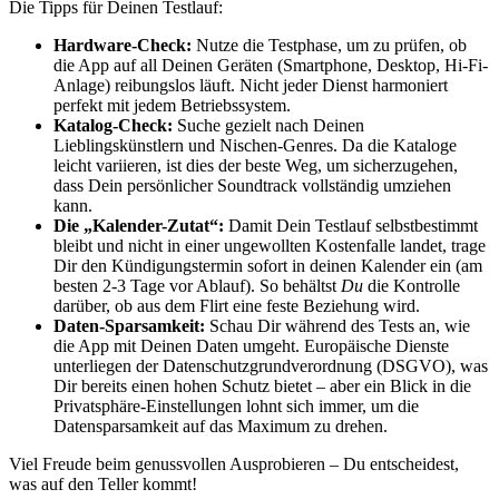
Die Tipps für Deinen Testlauf:
Hardware-Check:
Nutze die Testphase, um zu prüfen, ob
die App auf all Deinen Geräten (Smartphone, Desktop, Hi-Fi-
Anlage) reibungslos läuft. Nicht jeder Dienst harmoniert
perfekt mit jedem Betriebssystem.
Katalog-Check:
Suche gezielt nach Deinen
Lieblingskünstlern und Nischen-Genres. Da die Kataloge
leicht variieren, ist dies der beste Weg, um sicherzugehen,
dass Dein persönlicher Soundtrack vollständig umziehen
kann.
Die „Kalender-Zutat“:
Damit Dein Testlauf selbstbestimmt
bleibt und nicht in einer ungewollten Kostenfalle landet, trage
Dir den Kündigungstermin sofort in deinen Kalender ein (am
besten 2-3 Tage vor Ablauf). So behältst
Du
die Kontrolle
darüber, ob aus dem Flirt eine feste Beziehung wird.
Daten-Sparsamkeit:
Schau Dir während des Tests an, wie
die App mit Deinen Daten umgeht. Europäische Dienste
unterliegen der Datenschutzgrundverordnung (DSGVO), was
Dir bereits einen hohen Schutz bietet – aber ein Blick in die
Privatsphäre-Einstellungen lohnt sich immer, um die
Datensparsamkeit auf das Maximum zu drehen.
Viel Freude beim genussvollen Ausprobieren – Du entscheidest,
was auf den Teller kommt!