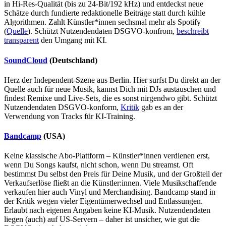
in Hi-Res-Qualität (bis zu 24-Bit/192 kHz) und entdeckst neue
Schätze durch fundierte redaktionelle Beiträge statt durch kühle
Algorithmen. Zahlt Künstler*innen sechsmal mehr als Spotify
(
Quelle
). Schützt Nutzendendaten DSGVO-konfrom,
beschreibt
transparent
den Umgang mit KI.
SoundCloud
(Deutschland)
Herz der Independent-Szene aus Berlin. Hier surfst Du direkt an der
Quelle auch für neue Musik, kannst Dich mit DJs austauschen und
findest Remixe und Live-Sets, die es sonst nirgendwo gibt. Schützt
Nutzendendaten DSGVO-konform,
Kritik
gab es an der
Verwendung von Tracks für KI-Training.
Bandcamp
(USA)
Keine klassische Abo-Plattform – Künstler*innen verdienen erst,
wenn Du Songs kaufst, nicht schon, wenn Du streamst. Oft
bestimmst Du selbst den Preis für Deine Musik, und der Großteil der
Verkaufserlöse fließt an die Künstler:innen. Viele Musikschaffende
verkaufen hier auch Vinyl und Merchandising. Bandcamp stand in
der Kritik wegen vieler Eigentümerwechsel und Entlassungen.
Erlaubt nach eigenen Angaben keine KI-Musik. Nutzendendaten
liegen (auch) auf US-Servern – daher ist unsicher, wie gut die