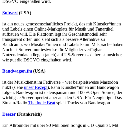
DSGVO eingehalten wird.
Subvert
(USA)
ist ein neues genossenschaftliches Projekt, das mit Künstler*innen
und Labels einen Online-Marktplatz für Musik und Fanartikel
aufbauen will. Die Plattform legt ihr Geschäftsmodell sehr
transparent offen und sieht sich als bessere Alternative zu
Bandcamp, wo Musiker*innen und Labels kaum Mitsprache haben.
Noch ist Subvert nur testweise für Mitglieder verfügbar.
Nutzendendaten liegen (auch) auf US-Servern – daher ist unsicher,
wie gut die DSGVO eingehalten wird.
Bandwagon.fm
(USA)
ist der Musikdienst im Fediverse – wer beispielsweise Mastodon
nutzt (siehe
unser Rezept
), kann Künstler*innen auf Bandwagon
folgen. Bandwagon ist datensparsam und 100 % Open Source, der
wichtigste Server operiert aber aus den USA. Für Neugierige: Das
Stream-Radio
The Indie Beat
spielt Tracks von Bandwagon.
Deezer
(Frankreich)
Ein Allrounder mit über 90 Millionen Songs in CD-Qualität. Mit